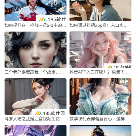
如何提升在一枪战三母2-1中的射击技巧和战术水平？
如何通过抖抈app推广入口实现免费引流，是否真的能免费提升流量？
三个老外换着躁我一个故事：他们讲述的文化差异如何让我深思？
抖音APP入口在哪儿？免费下载抖音app是否真的存在？
斗罗大陆之乱婬后宫视频免费看，如何找到高清无删减的资源？
数学课代表穿蕾丝背心，这样的穿搭是否合适？