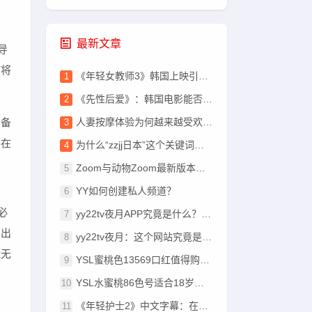
最新文章
导
度将
《年轻女教师3》韩国上映引发热议，剧情和角色设定为何成为观众关注焦点？
《先性后爱》：韩国电影能否挑战传统爱情观念，打破性与爱的界限？
设备
人妻按摩体验为何越来越受欢迎？是否能带来身心的双重放松？
要在
为什么“zzjj日本”这个关键词在网络搜索中越来越热门？
Zoom与动物Zoom最新版本有什么区别？
YY如何创建私人频道？
必
yy22tv夜月APP究竟是什么？它有什么独特的功能和优势？
中出
yy22tv夜月：这个网站究竟是什么？它的内容能满足你的需求吗？
能无
YSL蜜桃色13569口红值得购买吗？其独特色号和使用体验如何？
YSL水蜜桃86色号适合18岁以上人群使用吗？使用后会导致肤色变黑吗？
问
《年轻护士2》中文字幕：在哪里可以观看到高清完整版？