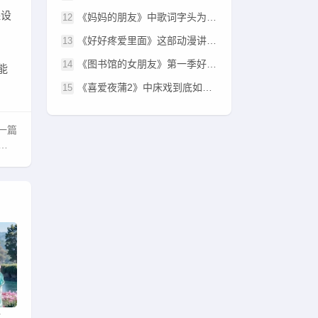
保设
《妈妈的朋友》中歌词字头为何成为热议话题？它到底在暗示什么？
《好好疼爱里面》这部动漫讲了什么故事？为何它能吸引如此多的观众？
《图书馆的女朋友》第一季好看吗？剧情和角色如何？值得追吗？
能
《喜爱夜蒲2》中床戏到底如何展现爱情与欲望的交织？
一篇
为什么“zzjj日本”这个关键词在网络搜索中越来越热门？