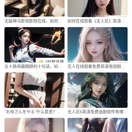
无敌神马影视影院在线，如何选择最适合你的观看平台？
如何在线观看《无人区》高清电影？是否有免费资源可以获取？
五十路母最精辟的十句话，如何让你的人生更加丰盈？
无人在线观看免费高清电视剧《狂飙》到底值不值得看？剧情内容和观看体验分析
“お母さんをやる”什么意思？如何理解这一日语表达的社会文化内涵？
无人区6高清免费追剧软件有哪些推荐？如何选择适合的追剧软件？