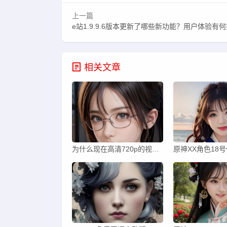
上一篇
e站1.9.9.6版本更新了哪些新功能？用户体验有
相关文章
为什么现在高清720p的视频越来越受欢迎？有哪些优势让它脱颖而出？