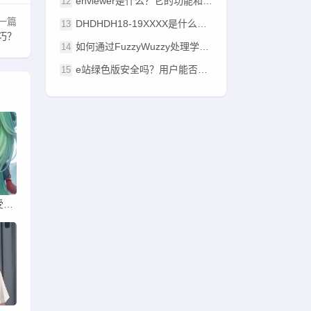
ehviewer是什么？它的功能和使用技巧如何帮助你更好地观看视频？
一篇
DHDHDH18-19XXXX是什么？它对我们生活有哪些影响和意义？
巧？
如何通过FuzzyWuzzy处理学生信息数据？具体方法和步骤有哪些？
e站绿色版安全吗？用户能否放心使用e站绿色版下载资源？
gogogo是什么？如何享受gogogo带来的免费完整中文体验？