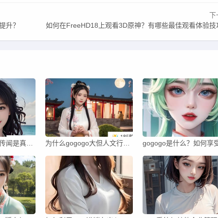
下
何提升？
如何在FreeHD18上观看3D原神？有哪些最佳观看体验技
原神XX角色18号传闻是真的吗？他们的强度如何？
为什么gogogo大但人文行为艺术能在当代艺术中脱颖而出？