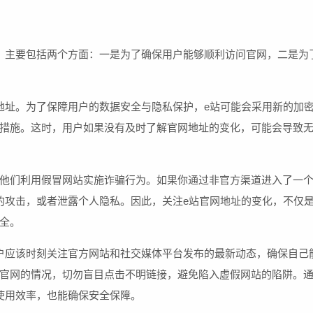
，主要包括两个方面：一是为了确保用户能够顺利访问官网，二是为
地址。为了保障用户的数据安全与隐私保护，e站可能会采用新的加
措施。这时，用户如果没有及时了解官网地址的变化，可能会导致
他们利用假冒网站实施诈骗行为。如果你通过非官方渠道进入了一
的攻击，或者泄露个人隐私。因此，关注e站官网地址的变化，不仅
全。
户应该时刻关注官方网站和社交媒体平台发布的最新动态，确保自己
官网的情况，切勿盲目点击不明链接，避免陷入虚假网站的陷阱。
使用效率，也能确保安全保障。