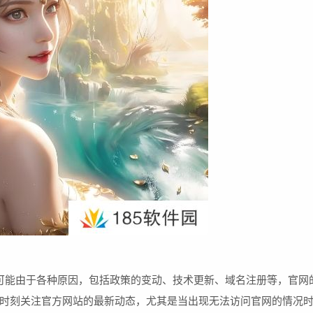
可能由于各种原因，包括政策的变动、技术更新、域名注册等，官网
时刻关注官方网站的最新动态，尤其是当出现无法访问官网的情况