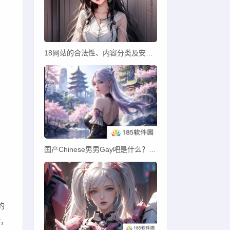
18网站的合法性、内容分类及安全选择：如何找到合适的成人网站？
国产Chinese男男Gay吧是什么？如何看待其在中国社会的文化影响？
的
时，