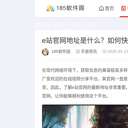
首页
当前位置：
首页
>
手游资讯
> 正文
e站官网地址是什么？如何快
185软件园
手游资讯
2025-01-13
在现代网络环境下，获取信息的渠道极其多样
广受欢迎的在线视频分享平台，其官网一直是
变，因此，了解e站官网的最新地址非常重要
官网，让你能够顺利使用这个平台。